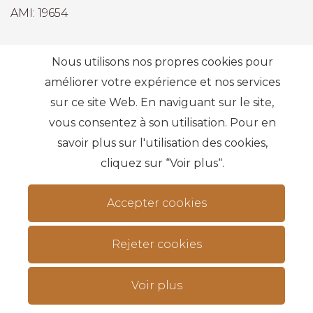
AMI: 19654
Recherches les plus fréquentes
Nous utilisons nos propres cookies pour
améliorer votre expérience et nos services
sur ce site Web. En naviguant sur le site,
S'abonner
vous consentez à son utilisation. Pour en
savoir plus sur l'utilisation des cookies,
cliquez sur “Voir plus“.
Accepter cookies
Termes et conditions
Modes alternatifs de résolution des conflits
.
Rejeter cookies
Protection des donnés
Livre de réclamation
données personnelles
Voir plus
© 2026 IMO360. Tous droits réservés