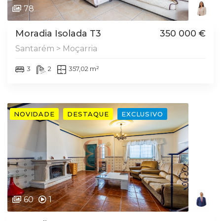
78
Moradia Isolada T3
350 000 €
Santarém > Moçarria
3
2
357,02 m²
NOVIDADE
DESTAQUE
EXCLUSIVO
60
1