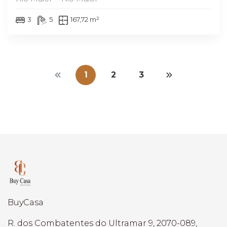
3
5
167,72 m²
1
2
3
BuyCasa
R. dos Combatentes do Ultramar 9, 2070-089,