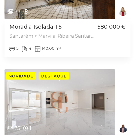
73
1
Moradia Isolada T5
580 000 €
Santarém > Marvila, Ribeira Santar...
5
4
140,00 m²
NOVIDADE
DESTAQUE
75
1