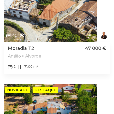
40
1
Moradia T2
47 000 €
Ansião > Alvorge
2
71,00 m²
NOVIDADE
DESTAQUE