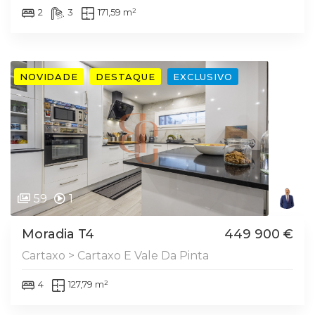
2
3
171,59 m²
NOVIDADE
DESTAQUE
EXCLUSIVO
59
1
Moradia T4
449 900 €
Cartaxo > Cartaxo E Vale Da Pinta
4
127,79 m²