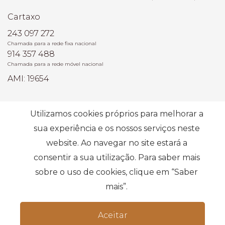
Cartaxo
243 097 272
Chamada para a rede fixa nacional
914 357 488
Chamada para a rede móvel nacional
AMI: 19654
Pesquisas mais Frequentes
Utilizamos cookies próprios para melhorar a
sua experiência e os nossos serviços neste
website. Ao navegar no site estará a
Subscrever
consentir a sua utilização. Para saber mais
sobre o uso de cookies, clique em “Saber
mais”.
Aceitar
Termos e condições